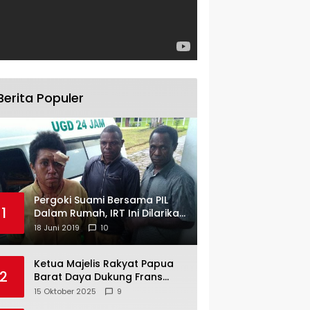
Berita Populer
Pergoki Suami Bersama PIL
1
Dalam Rumah, IRT Ini Dilarikan
ke RS
18 Juni 2019
10
Ketua Majelis Rakyat Papua
2
Barat Daya Dukung Frans
Pigome Sebagai Presidir PT
15 Oktober 2025
9
Freeport Indonesia