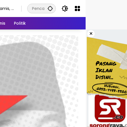
amis, 6
gustus
026
nis
Politik
×