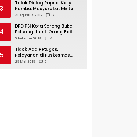
Tolak Dialog Papua, Kelly
3
Kambu: Masyarakat Minta
Pemekaran
31 Agustus 2017
6
DPD PSI Kota Sorong Buka
4
Peluang Untuk Orang Baik
2 Februari 2018
4
Tidak Ada Petugas,
5
Pelayanan di Puskesmas
Mare-Maybrat Lumpuh
29 Mei 2019
3