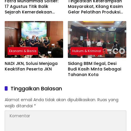
Fatra Muhammad Soltief:
Tingkatkan Keterampilan
17 Agustus Titik Balik
Masyarakat, Kilang Kasim
Sejarah Kemerdekaan
Gelar Pelatihan Produksi
Indonesia
Pengolahan Pangan Lokal
Ekonomi & Bisnis
Hukum & Kriminal
NADI JKN, Solusi Menjaga
Sidang BBM Ilegal, Desi
Keaktifan Peserta JKN
Budi Kasih Minta Sebagai
Tahanan Kota
Tinggalkan Balasan
Alamat email Anda tidak akan dipublikasikan.
Ruas yang
wajib ditandai
*