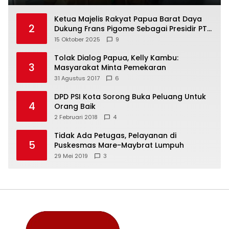
Ketua Majelis Rakyat Papua Barat Daya
2
Dukung Frans Pigome Sebagai Presidir PT
Freeport Indonesia
15 Oktober 2025
9
Tolak Dialog Papua, Kelly Kambu:
3
Masyarakat Minta Pemekaran
31 Agustus 2017
6
DPD PSI Kota Sorong Buka Peluang Untuk
4
Orang Baik
2 Februari 2018
4
Tidak Ada Petugas, Pelayanan di
5
Puskesmas Mare-Maybrat Lumpuh
29 Mei 2019
3