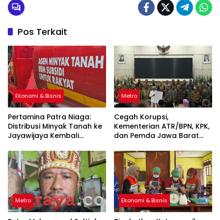
Pos Terkait
Ekonomi & Bisnis
Metro
Pertamina Patra Niaga:
Cegah Korupsi,
Distribusi Minyak Tanah ke
Kementerian ATR/BPN, KPK,
Jayawijaya Kembali
dan Pemda Jawa Barat
Normal
Sepakati Kerja Sama
Metro
Ekonomi & Bisnis