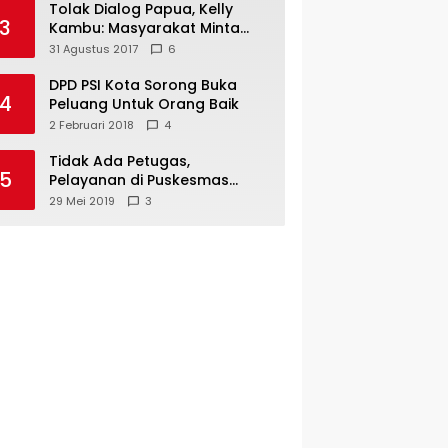
Tolak Dialog Papua, Kelly
3
Kambu: Masyarakat Minta
Pemekaran
31 Agustus 2017
6
DPD PSI Kota Sorong Buka
4
Peluang Untuk Orang Baik
2 Februari 2018
4
Tidak Ada Petugas,
5
Pelayanan di Puskesmas
Mare-Maybrat Lumpuh
29 Mei 2019
3