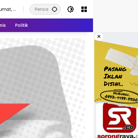
umat, 7
gustus
026
nis
Politik
×