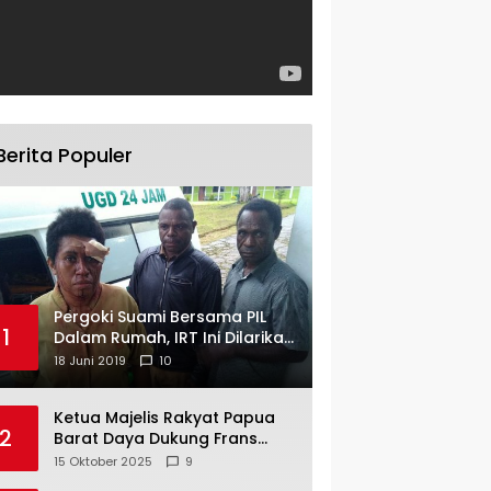
Berita Populer
Pergoki Suami Bersama PIL
1
Dalam Rumah, IRT Ini Dilarikan
ke RS
18 Juni 2019
10
Ketua Majelis Rakyat Papua
2
Barat Daya Dukung Frans
Pigome Sebagai Presidir PT
15 Oktober 2025
9
Freeport Indonesia