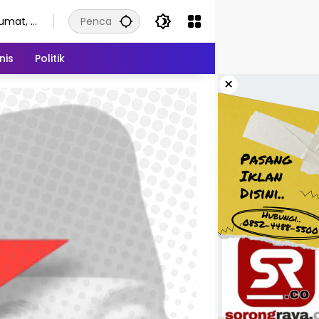
umat, 7
gustus
026
nis
Politik
×