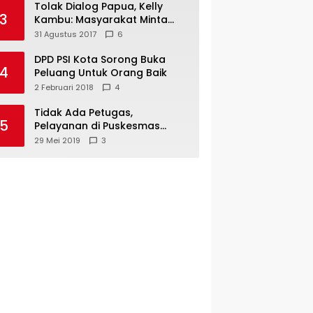
Tolak Dialog Papua, Kelly
3
Kambu: Masyarakat Minta
Pemekaran
31 Agustus 2017
6
DPD PSI Kota Sorong Buka
4
Peluang Untuk Orang Baik
2 Februari 2018
4
Tidak Ada Petugas,
5
Pelayanan di Puskesmas
Mare-Maybrat Lumpuh
29 Mei 2019
3