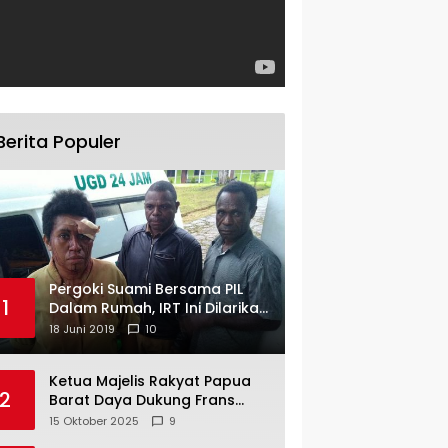
Berita Populer
Pergoki Suami Bersama PIL
1
Dalam Rumah, IRT Ini Dilarikan
ke RS
18 Juni 2019
10
Ketua Majelis Rakyat Papua
2
Barat Daya Dukung Frans
Pigome Sebagai Presidir PT
15 Oktober 2025
9
Freeport Indonesia