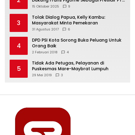
Freeport Indonesia
15 Oktober 2025
9
Tolak Dialog Papua, Kelly Kambu:
3
Masyarakat Minta Pemekaran
31 Agustus 2017
6
DPD PSI Kota Sorong Buka Peluang Untuk
4
Orang Baik
2 Februari 2018
4
Tidak Ada Petugas, Pelayanan di
5
Puskesmas Mare-Maybrat Lumpuh
29 Mei 2019
3