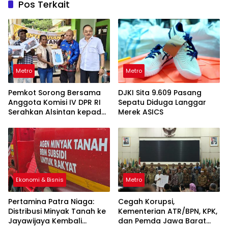
Pos Terkait
Metro
Metro
Pemkot Sorong Bersama
DJKI Sita 9.609 Pasang
Anggota Komisi IV DPR RI
Sepatu Diduga Langgar
Serahkan Alsintan kepada
Merek ASICS
Kelompok Tani
Ekonomi & Bisnis
Metro
Pertamina Patra Niaga:
Cegah Korupsi,
Distribusi Minyak Tanah ke
Kementerian ATR/BPN, KPK,
Jayawijaya Kembali
dan Pemda Jawa Barat