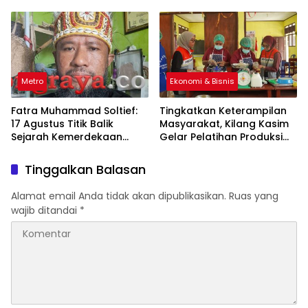
Normal
Sepakati Kerja Sama
Metro
Ekonomi & Bisnis
Fatra Muhammad Soltief:
Tingkatkan Keterampilan
17 Agustus Titik Balik
Masyarakat, Kilang Kasim
Sejarah Kemerdekaan
Gelar Pelatihan Produksi
Indonesia
Pengolahan Pangan Lokal
Tinggalkan Balasan
Alamat email Anda tidak akan dipublikasikan.
Ruas yang
wajib ditandai
*