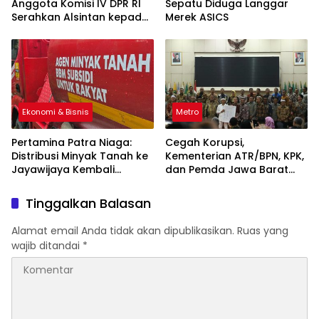
Anggota Komisi IV DPR RI
Sepatu Diduga Langgar
Serahkan Alsintan kepada
Merek ASICS
Kelompok Tani
Ekonomi & Bisnis
Metro
Pertamina Patra Niaga:
Cegah Korupsi,
Distribusi Minyak Tanah ke
Kementerian ATR/BPN, KPK,
Jayawijaya Kembali
dan Pemda Jawa Barat
Normal
Sepakati Kerja Sama
Tinggalkan Balasan
Alamat email Anda tidak akan dipublikasikan.
Ruas yang
wajib ditandai
*