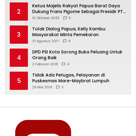
Ketua Majelis Rakyat Papua Barat Daya
2
Dukung Frans Pigome Sebagai Presidir PT
Freeport Indonesia
15 Oktober 2025
9
Tolak Dialog Papua, Kelly Kambu:
3
Masyarakat Minta Pemekaran
31 Agustus 2017
6
DPD PSI Kota Sorong Buka Peluang Untuk
4
Orang Baik
2 Februari 2018
4
Tidak Ada Petugas, Pelayanan di
5
Puskesmas Mare-Maybrat Lumpuh
29 Mei 2019
3