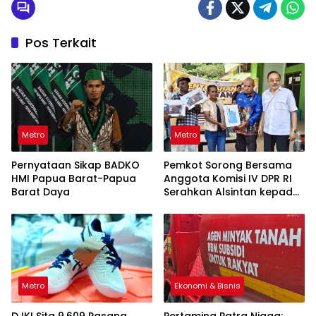
Pos Terkait
Metro
Metro
Pernyataan Sikap BADKO
Pemkot Sorong Bersama
HMI Papua Barat-Papua
Anggota Komisi IV DPR RI
Barat Daya
Serahkan Alsintan kepada
Kelompok Tani
Metro
Ekonomi & Bisnis
DJKI Sita 9.609 Pasang
Pertamina Patra Niaga: