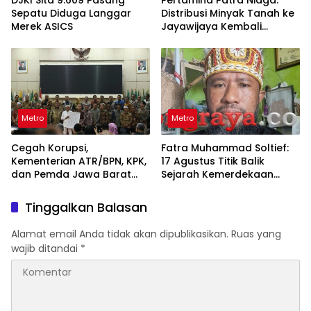
Sepatu Diduga Langgar
Distribusi Minyak Tanah ke
Merek ASICS
Jayawijaya Kembali
Normal
Metro
Metro
Cegah Korupsi,
Fatra Muhammad Soltief:
Kementerian ATR/BPN, KPK,
17 Agustus Titik Balik
dan Pemda Jawa Barat
Sejarah Kemerdekaan
Sepakati Kerja Sama
Indonesia
Tinggalkan Balasan
Alamat email Anda tidak akan dipublikasikan.
Ruas yang
wajib ditandai
*