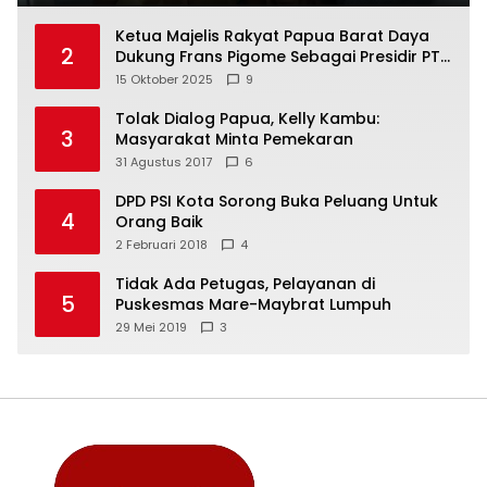
Ketua Majelis Rakyat Papua Barat Daya
2
Dukung Frans Pigome Sebagai Presidir PT
Freeport Indonesia
15 Oktober 2025
9
Tolak Dialog Papua, Kelly Kambu:
3
Masyarakat Minta Pemekaran
31 Agustus 2017
6
DPD PSI Kota Sorong Buka Peluang Untuk
4
Orang Baik
2 Februari 2018
4
Tidak Ada Petugas, Pelayanan di
5
Puskesmas Mare-Maybrat Lumpuh
29 Mei 2019
3