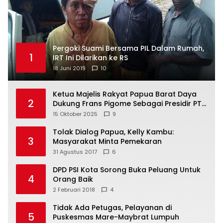
Pergoki Suami Bersama PIL Dalam Rumah,
1
IRT Ini Dilarikan ke RS
18 Juni 2019
10
Ketua Majelis Rakyat Papua Barat Daya
2
Dukung Frans Pigome Sebagai Presidir PT
Freeport Indonesia
15 Oktober 2025
9
Tolak Dialog Papua, Kelly Kambu:
3
Masyarakat Minta Pemekaran
31 Agustus 2017
6
DPD PSI Kota Sorong Buka Peluang Untuk
4
Orang Baik
2 Februari 2018
4
Tidak Ada Petugas, Pelayanan di
5
Puskesmas Mare-Maybrat Lumpuh