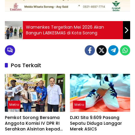
Wamenkes Tergetkan Mei 2026 Akan
Bangun LABKESMAS di Kota Sorong
Pos Terkait
Metro
Metro
Pemkot Sorong Bersama
DJKI Sita 9.609 Pasang
Anggota Komisi IV DPR RI
Sepatu Diduga Langgar
Serahkan Alsintan kepada
Merek ASICS
Kelompok Tani