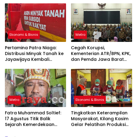
Ekonomi & Bisnis
Metro
Pertamina Patra Niaga:
Cegah Korupsi,
Distribusi Minyak Tanah ke
Kementerian ATR/BPN, KPK,
Jayawijaya Kembali
dan Pemda Jawa Barat
Normal
Sepakati Kerja Sama
Metro
Ekonomi & Bisnis
Fatra Muhammad Soltief:
Tingkatkan Keterampilan
17 Agustus Titik Balik
Masyarakat, Kilang Kasim
Sejarah Kemerdekaan
Gelar Pelatihan Produksi
Indonesia
Pengolahan Pangan Lokal