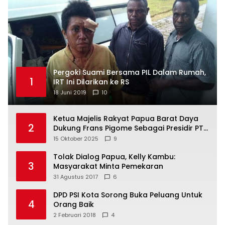
Pergoki Suami Bersama PIL Dalam Rumah,
1
IRT Ini Dilarikan ke RS
18 Juni 2019
10
Ketua Majelis Rakyat Papua Barat Daya
2
Dukung Frans Pigome Sebagai Presidir PT
Freeport Indonesia
15 Oktober 2025
9
Tolak Dialog Papua, Kelly Kambu:
3
Masyarakat Minta Pemekaran
31 Agustus 2017
6
DPD PSI Kota Sorong Buka Peluang Untuk
4
Orang Baik
2 Februari 2018
4