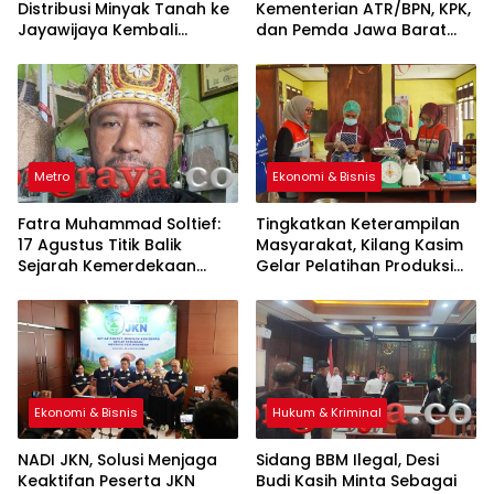
Distribusi Minyak Tanah ke
Kementerian ATR/BPN, KPK,
Jayawijaya Kembali
dan Pemda Jawa Barat
Normal
Sepakati Kerja Sama
Metro
Ekonomi & Bisnis
Fatra Muhammad Soltief:
Tingkatkan Keterampilan
17 Agustus Titik Balik
Masyarakat, Kilang Kasim
Sejarah Kemerdekaan
Gelar Pelatihan Produksi
Indonesia
Pengolahan Pangan Lokal
Ekonomi & Bisnis
Hukum & Kriminal
NADI JKN, Solusi Menjaga
Sidang BBM Ilegal, Desi
Keaktifan Peserta JKN
Budi Kasih Minta Sebagai