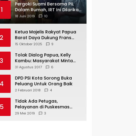
Pergoki Suami Bersama PIL
1
Dalam Rumah, IRT Ini Dilarikan
ke RS
18 Juni 2019
10
Ketua Majelis Rakyat Papua
2
Barat Daya Dukung Frans
Pigome Sebagai Presidir PT
15 Oktober 2025
9
Freeport Indonesia
Tolak Dialog Papua, Kelly
3
Kambu: Masyarakat Minta
Pemekaran
31 Agustus 2017
6
DPD PSI Kota Sorong Buka
4
Peluang Untuk Orang Baik
2 Februari 2018
4
Tidak Ada Petugas,
5
Pelayanan di Puskesmas
Mare-Maybrat Lumpuh
29 Mei 2019
3