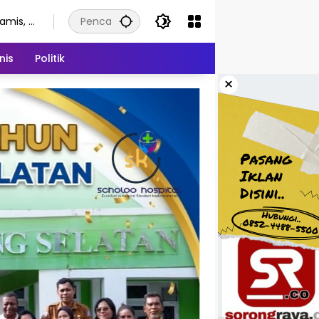
amis, 6
gustus
026
nis
Politik
×