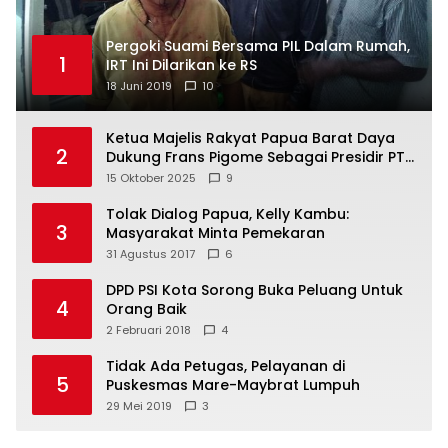
Pergoki Suami Bersama PIL Dalam Rumah,
1
IRT Ini Dilarikan ke RS
18 Juni 2019
10
Ketua Majelis Rakyat Papua Barat Daya
2
Dukung Frans Pigome Sebagai Presidir PT
Freeport Indonesia
15 Oktober 2025
9
Tolak Dialog Papua, Kelly Kambu:
3
Masyarakat Minta Pemekaran
31 Agustus 2017
6
DPD PSI Kota Sorong Buka Peluang Untuk
4
Orang Baik
2 Februari 2018
4
Tidak Ada Petugas, Pelayanan di
5
Puskesmas Mare-Maybrat Lumpuh
29 Mei 2019
3