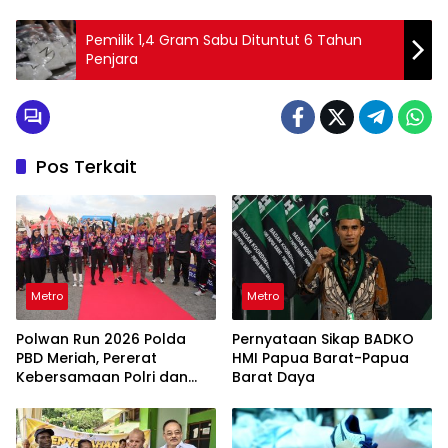
Pemilik 1,4 Gram Sabu Dituntut 6 Tahun
Penjara
Pos Terkait
Metro
Metro
Polwan Run 2026 Polda
Pernyataan Sikap BADKO
PBD Meriah, Pererat
HMI Papua Barat-Papua
Kebersamaan Polri dan
Barat Daya
Masyarakat