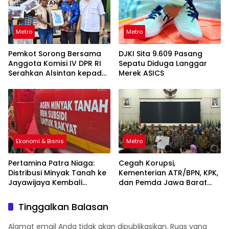
Metro
Metro
Pemkot Sorong Bersama
DJKI Sita 9.609 Pasang
Anggota Komisi IV DPR RI
Sepatu Diduga Langgar
Serahkan Alsintan kepada
Merek ASICS
Kelompok Tani
Ekonomi & Bisnis
Metro
Pertamina Patra Niaga:
Cegah Korupsi,
Distribusi Minyak Tanah ke
Kementerian ATR/BPN, KPK,
Jayawijaya Kembali
dan Pemda Jawa Barat
Normal
Sepakati Kerja Sama
Tinggalkan Balasan
Alamat email Anda tidak akan dipublikasikan.
Ruas yang