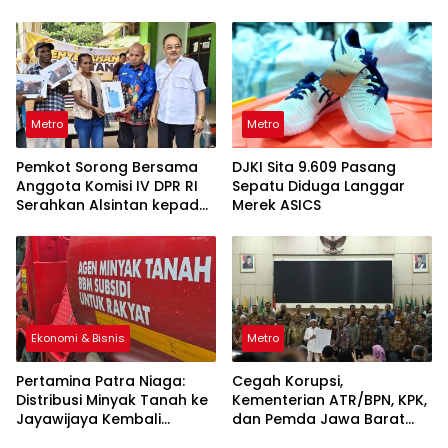
Masyarakat
Metro
Metro
Pemkot Sorong Bersama
DJKI Sita 9.609 Pasang
Anggota Komisi IV DPR RI
Sepatu Diduga Langgar
Serahkan Alsintan kepada
Merek ASICS
Kelompok Tani
Ekonomi & Bisnis
Metro
Pertamina Patra Niaga:
Cegah Korupsi,
Distribusi Minyak Tanah ke
Kementerian ATR/BPN, KPK,
Jayawijaya Kembali
dan Pemda Jawa Barat
Normal
Sepakati Kerja Sama