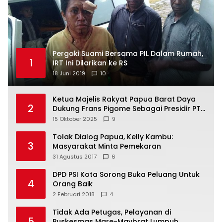
Pergoki Suami Bersama PIL Dalam Rumah,
1
IRT Ini Dilarikan ke RS
18 Juni 2019
10
Ketua Majelis Rakyat Papua Barat Daya
2
Dukung Frans Pigome Sebagai Presidir PT
Freeport Indonesia
15 Oktober 2025
9
Tolak Dialog Papua, Kelly Kambu:
3
Masyarakat Minta Pemekaran
31 Agustus 2017
6
DPD PSI Kota Sorong Buka Peluang Untuk
4
Orang Baik
2 Februari 2018
4
Tidak Ada Petugas, Pelayanan di
5
Puskesmas Mare-Maybrat Lumpuh