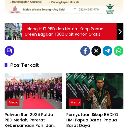
Jelang HUT PBD dan Nataru Keep Papua
Green Bagikan 1.000 Bibit Pohon Gratis
Pos Terkait
Metro
Metro
Polwan Run 2026 Polda
Pernyataan Sikap BADKO
PBD Meriah, Pererat
HMI Papua Barat-Papua
Kebersamaan Polri dan
Barat Daya