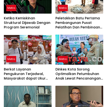
Metro
Metro
Ketika Kemiskinan
Peletakkan Batu Pertama
Struktural Dijawab Dengan
Pembangunan Pusat
Program Seremonial
Pelatihan Dan Pembinaan
GKI di Tanah Papua
Metro
Metro
Berkat Layanan
Dinkes Kota Sorong
Pengukuran Terjadwal,
Optimalkan Petumbuhan
Masyarakat dapat Ukur
Anak Lewat Pencanangan
Pasti dan PBT
Bulan Vitamin A