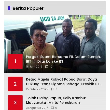
Berita Populer
Pergoki Suami Bersama PIL Dalam Rumah,
1
IRT Ini Dilarikan ke RS
18 Juni 2019
10
Ketua Majelis Rakyat Papua Barat Daya
2
Dukung Frans Pigome Sebagai Presidir PT
Freeport Indonesia
15 Oktober 2025
9
Tolak Dialog Papua, Kelly Kambu:
3
Masyarakat Minta Pemekaran
31 Agustus 2017
6