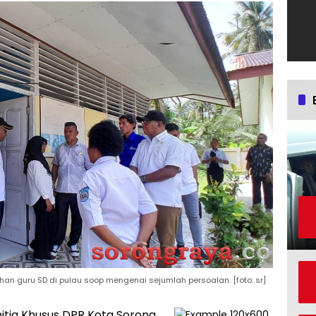
n guru SD di pulau soop mengenai sejumlah persoalan. [foto: sr]
itia Khusus DPR Kota Sorong