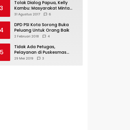
Tolak Dialog Papua, Kelly
3
Kambu: Masyarakat Minta
Pemekaran
31 Agustus 2017
6
DPD PSI Kota Sorong Buka
4
Peluang Untuk Orang Baik
2 Februari 2018
4
Tidak Ada Petugas,
5
Pelayanan di Puskesmas
Mare-Maybrat Lumpuh
29 Mei 2019
3