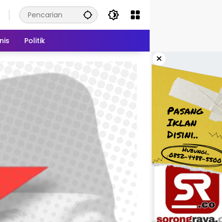
nis
Politik
×