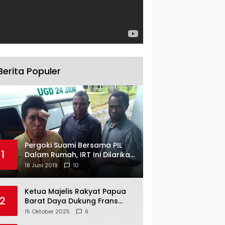
Berita Populer
Pergoki Suami Bersama PIL
1
Dalam Rumah, IRT Ini Dilarikan
ke RS
18 Juni 2019
10
Ketua Majelis Rakyat Papua
2
Barat Daya Dukung Frans
Pigome Sebagai Presidir PT
15 Oktober 2025
9
Freeport Indonesia