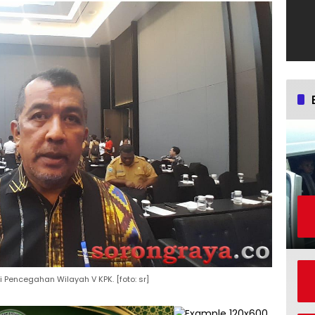
i Pencegahan Wilayah V KPK. [foto: sr]