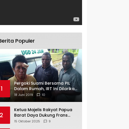
Berita Populer
Pergoki Suami Bersama PIL
1
Dalam Rumah, IRT Ini Dilarikan
ke RS
18 Juni 2019
10
Ketua Majelis Rakyat Papua
2
Barat Daya Dukung Frans
Pigome Sebagai Presidir PT
15 Oktober 2025
9
Freeport Indonesia