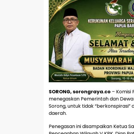
SORONG, sorongraya.co
– Komisi
menegaskan Pemerintah dan Dewan
Sorong, untuk tidak “berkonspiras
daerah.
Penegasan ini disampaikan Ketua Sat
Pencegahan Wilayah V KPK, Dian Pat