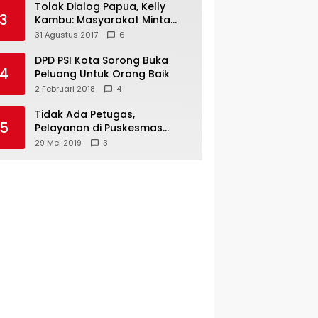
Tolak Dialog Papua, Kelly
3
Kambu: Masyarakat Minta
Pemekaran
31 Agustus 2017
6
DPD PSI Kota Sorong Buka
4
Peluang Untuk Orang Baik
2 Februari 2018
4
Tidak Ada Petugas,
5
Pelayanan di Puskesmas
Mare-Maybrat Lumpuh
29 Mei 2019
3