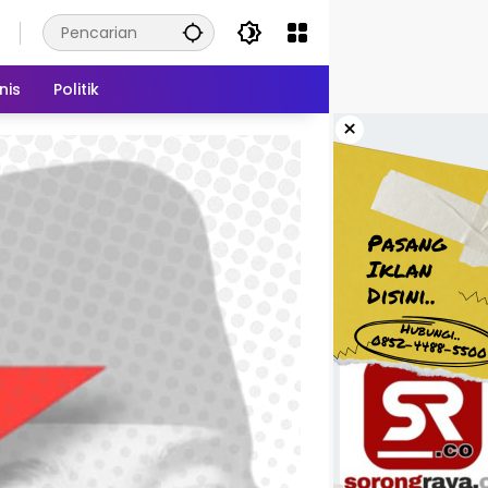
nis
Politik
×