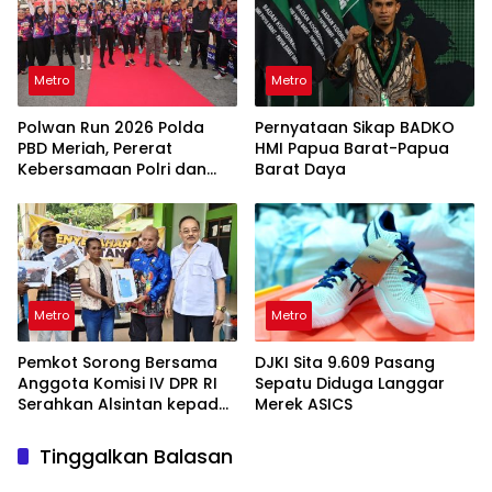
Metro
Metro
Polwan Run 2026 Polda
Pernyataan Sikap BADKO
PBD Meriah, Pererat
HMI Papua Barat-Papua
Kebersamaan Polri dan
Barat Daya
Masyarakat
Metro
Metro
Pemkot Sorong Bersama
DJKI Sita 9.609 Pasang
Anggota Komisi IV DPR RI
Sepatu Diduga Langgar
Serahkan Alsintan kepada
Merek ASICS
Kelompok Tani
Tinggalkan Balasan