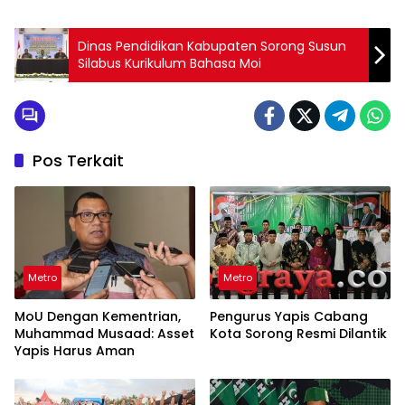
Dinas Pendidikan Kabupaten Sorong Susun
Silabus Kurikulum Bahasa Moi
Pos Terkait
Metro
Metro
MoU Dengan Kementrian,
Pengurus Yapis Cabang
Muhammad Musaad: Asset
Kota Sorong Resmi Dilantik
Yapis Harus Aman