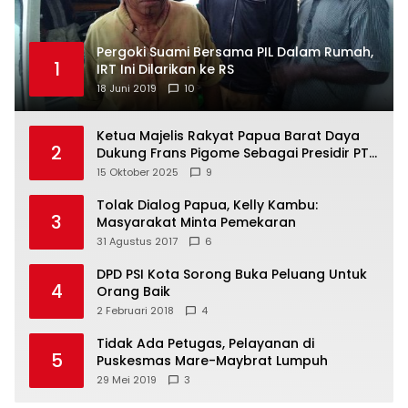
Pergoki Suami Bersama PIL Dalam Rumah,
1
IRT Ini Dilarikan ke RS
18 Juni 2019
10
Ketua Majelis Rakyat Papua Barat Daya
2
Dukung Frans Pigome Sebagai Presidir PT
Freeport Indonesia
15 Oktober 2025
9
Tolak Dialog Papua, Kelly Kambu:
3
Masyarakat Minta Pemekaran
31 Agustus 2017
6
DPD PSI Kota Sorong Buka Peluang Untuk
4
Orang Baik
2 Februari 2018
4
Tidak Ada Petugas, Pelayanan di
5
Puskesmas Mare-Maybrat Lumpuh
29 Mei 2019
3