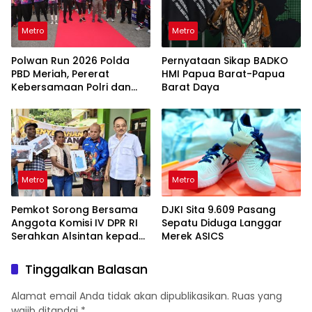
Metro
Metro
Polwan Run 2026 Polda
Pernyataan Sikap BADKO
PBD Meriah, Pererat
HMI Papua Barat-Papua
Kebersamaan Polri dan
Barat Daya
Masyarakat
Metro
Metro
Pemkot Sorong Bersama
DJKI Sita 9.609 Pasang
Anggota Komisi IV DPR RI
Sepatu Diduga Langgar
Serahkan Alsintan kepada
Merek ASICS
Kelompok Tani
Tinggalkan Balasan
Alamat email Anda tidak akan dipublikasikan.
Ruas yang
wajib ditandai
*