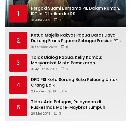
Pergoki Suami Bersama PIL Dalam Rumah,
1
IRT Ini Dilarikan ke RS
18 Juni 2019
10
Ketua Majelis Rakyat Papua Barat Daya
2
Dukung Frans Pigome Sebagai Presidir PT
Freeport Indonesia
15 Oktober 2025
9
Tolak Dialog Papua, Kelly Kambu:
3
Masyarakat Minta Pemekaran
31 Agustus 2017
6
DPD PSI Kota Sorong Buka Peluang Untuk
4
Orang Baik
2 Februari 2018
4
Tidak Ada Petugas, Pelayanan di
5
Puskesmas Mare-Maybrat Lumpuh
29 Mei 2019
3