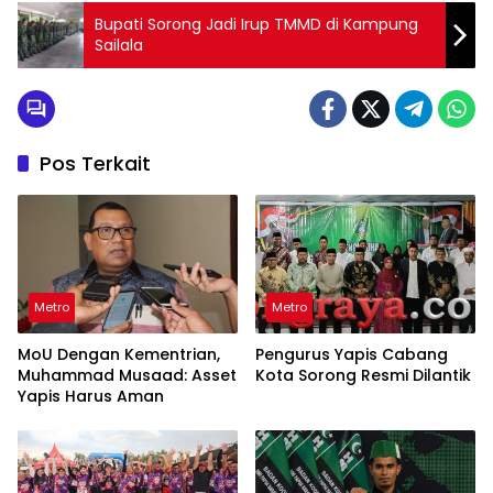
Bupati Sorong Jadi Irup TMMD di Kampung
Sailala
Pos Terkait
Metro
Metro
MoU Dengan Kementrian,
Pengurus Yapis Cabang
Muhammad Musaad: Asset
Kota Sorong Resmi Dilantik
Yapis Harus Aman