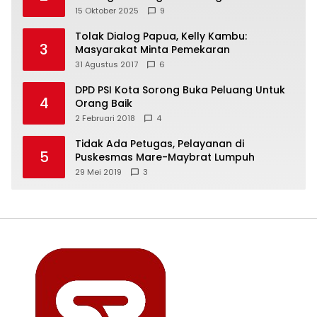
Freeport Indonesia
15 Oktober 2025
9
Tolak Dialog Papua, Kelly Kambu:
3
Masyarakat Minta Pemekaran
31 Agustus 2017
6
DPD PSI Kota Sorong Buka Peluang Untuk
4
Orang Baik
2 Februari 2018
4
Tidak Ada Petugas, Pelayanan di
5
Puskesmas Mare-Maybrat Lumpuh
29 Mei 2019
3