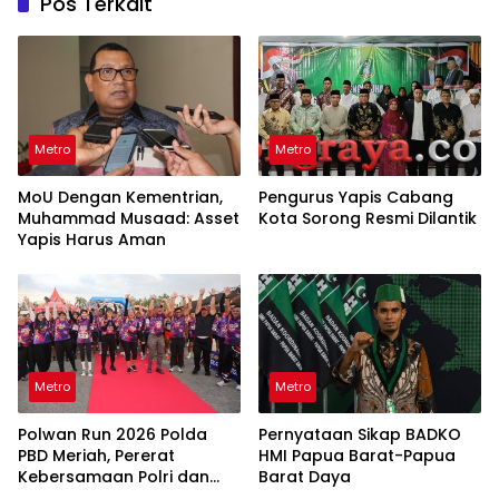
Pos Terkait
Metro
Metro
MoU Dengan Kementrian,
Pengurus Yapis Cabang
Muhammad Musaad: Asset
Kota Sorong Resmi Dilantik
Yapis Harus Aman
Metro
Metro
Polwan Run 2026 Polda
Pernyataan Sikap BADKO
PBD Meriah, Pererat
HMI Papua Barat-Papua
Kebersamaan Polri dan
Barat Daya
Masyarakat