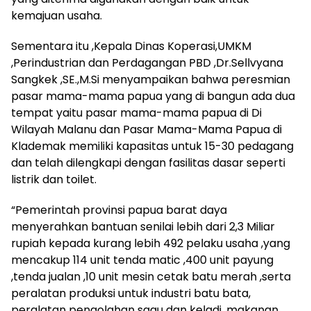
kemajuan usaha.
Sementara itu ,Kepala Dinas Koperasi,UMKM
,Perindustrian dan Perdagangan PBD ,Dr.Sellvyana
Sangkek ,SE.,M.Si menyampaikan bahwa peresmian
pasar mama-mama papua yang di bangun ada dua
tempat yaitu pasar mama-mama papua di Di
Wilayah Malanu dan Pasar Mama-Mama Papua di
Klademak memiliki kapasitas untuk 15-30 pedagang
dan telah dilengkapi dengan fasilitas dasar seperti
listrik dan toilet.
“Pemerintah provinsi papua barat daya
menyerahkan bantuan senilai lebih dari 2,3 Miliar
rupiah kepada kurang lebih 492 pelaku usaha ,yang
mencakup 114 unit tenda matic ,400 unit payung
,tenda jualan ,10 unit mesin cetak batu merah ,serta
peralatan produksi untuk industri batu bata,
peralatan pengolahan sagu dan keladi ,makanan