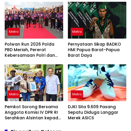
Metro
Metro
Polwan Run 2026 Polda
Pernyataan Sikap BADKO
PBD Meriah, Pererat
HMI Papua Barat-Papua
Kebersamaan Polri dan
Barat Daya
Masyarakat
Metro
Metro
Pemkot Sorong Bersama
DJKI Sita 9.609 Pasang
Anggota Komisi IV DPR RI
Sepatu Diduga Langgar
Serahkan Alsintan kepada
Merek ASICS
Kelompok Tani