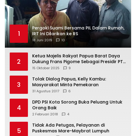
Pergoki Suami Bersama PIL Dalam Rumah,
1
IRT Ini Dilarikan ke RS
18 Juni 2019
10
Ketua Majelis Rakyat Papua Barat Daya
2
Dukung Frans Pigome Sebagai Presidir PT
Freeport Indonesia
15 Oktober 2025
9
Tolak Dialog Papua, Kelly Kambu:
3
Masyarakat Minta Pemekaran
31 Agustus 2017
6
DPD PSI Kota Sorong Buka Peluang Untuk
4
Orang Baik
2 Februari 2018
4
Tidak Ada Petugas, Pelayanan di
5
Puskesmas Mare-Maybrat Lumpuh