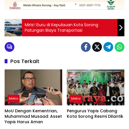
Miris! Guru di Kepulauan Kota Sorong
Patungan Biaya Transportasi
Pos Terkait
Metro
Metro
MoU Dengan Kementrian,
Pengurus Yapis Cabang
Muhammad Musaad: Asset
Kota Sorong Resmi Dilantik
Yapis Harus Aman