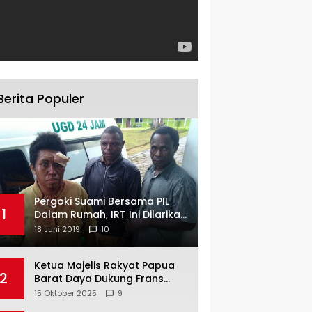
Berita Populer
Pergoki Suami Bersama PIL
1
Dalam Rumah, IRT Ini Dilarikan
ke RS
18 Juni 2019
10
Ketua Majelis Rakyat Papua
2
Barat Daya Dukung Frans
Pigome Sebagai Presidir PT
15 Oktober 2025
9
Freeport Indonesia