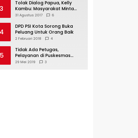
Tolak Dialog Papua, Kelly
3
Kambu: Masyarakat Minta
Pemekaran
31 Agustus 2017
6
DPD PSI Kota Sorong Buka
4
Peluang Untuk Orang Baik
2 Februari 2018
4
Tidak Ada Petugas,
5
Pelayanan di Puskesmas
Mare-Maybrat Lumpuh
29 Mei 2019
3