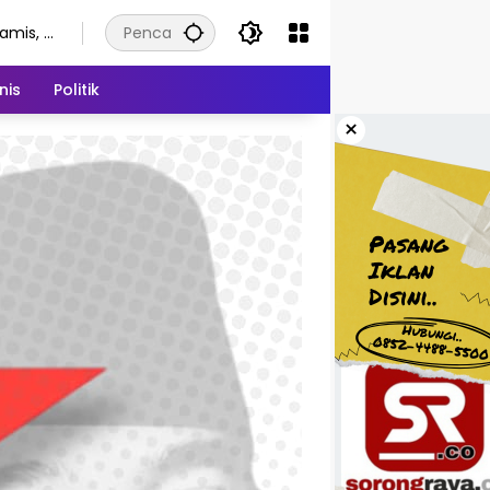
amis, 6
gustus
026
nis
Politik
×