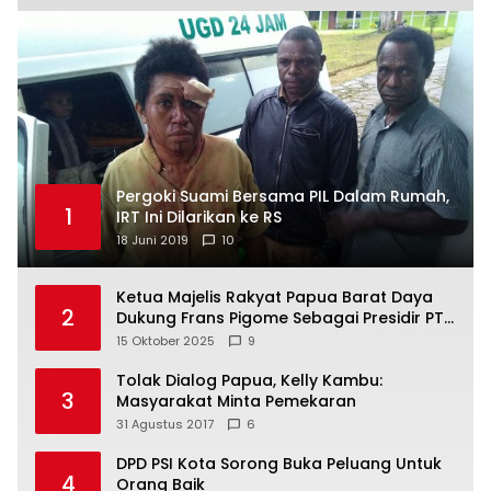
Pergoki Suami Bersama PIL Dalam Rumah,
1
IRT Ini Dilarikan ke RS
18 Juni 2019
10
Ketua Majelis Rakyat Papua Barat Daya
2
Dukung Frans Pigome Sebagai Presidir PT
Freeport Indonesia
15 Oktober 2025
9
Tolak Dialog Papua, Kelly Kambu:
3
Masyarakat Minta Pemekaran
31 Agustus 2017
6
DPD PSI Kota Sorong Buka Peluang Untuk
4
Orang Baik