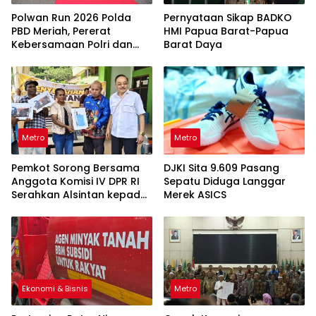
Polwan Run 2026 Polda
Pernyataan Sikap BADKO
PBD Meriah, Pererat
HMI Papua Barat-Papua
Kebersamaan Polri dan
Barat Daya
Masyarakat
Metro
Metro
Pemkot Sorong Bersama
DJKI Sita 9.609 Pasang
Anggota Komisi IV DPR RI
Sepatu Diduga Langgar
Serahkan Alsintan kepada
Merek ASICS
Kelompok Tani
Ekonomi & Bisnis
Metro