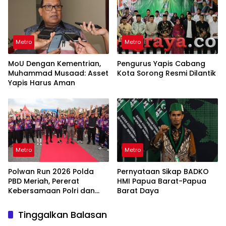
Metro
Metro
MoU Dengan Kementrian,
Pengurus Yapis Cabang
Muhammad Musaad: Asset
Kota Sorong Resmi Dilantik
Yapis Harus Aman
Metro
Metro
Polwan Run 2026 Polda
Pernyataan Sikap BADKO
PBD Meriah, Pererat
HMI Papua Barat-Papua
Kebersamaan Polri dan
Barat Daya
Masyarakat
Tinggalkan Balasan