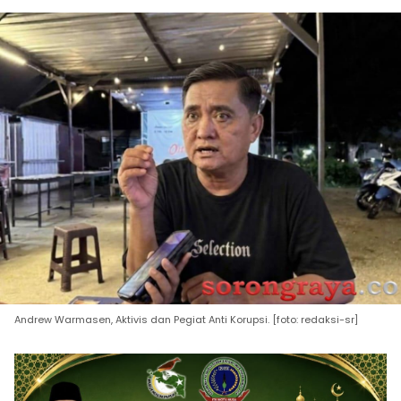
Andrew Warmasen, Aktivis dan Pegiat Anti Korupsi. [foto: redaksi-sr]