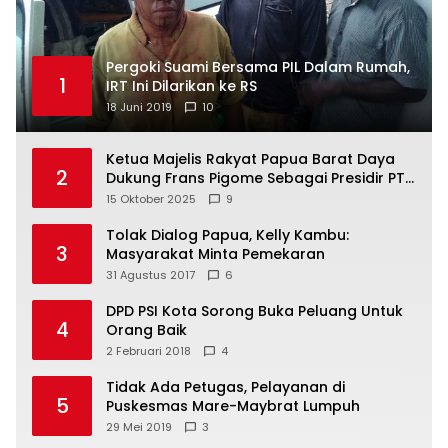
Pergoki Suami Bersama PIL Dalam Rumah,
1
IRT Ini Dilarikan ke RS
18 Juni 2019
10
Ketua Majelis Rakyat Papua Barat Daya
2
Dukung Frans Pigome Sebagai Presidir PT
Freeport Indonesia
15 Oktober 2025
9
Tolak Dialog Papua, Kelly Kambu:
3
Masyarakat Minta Pemekaran
31 Agustus 2017
6
DPD PSI Kota Sorong Buka Peluang Untuk
4
Orang Baik
2 Februari 2018
4
Tidak Ada Petugas, Pelayanan di
5
Puskesmas Mare-Maybrat Lumpuh
29 Mei 2019
3