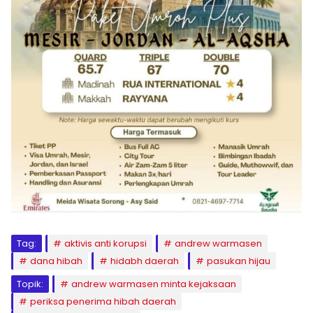
Tag:
aktivis anti korupsi
andrew warmasen
dana hibah
hidabh daerah
pasukan hijau
Topik:
andrew warmasen minta kejaksaan
periksa penerima hibah daerah