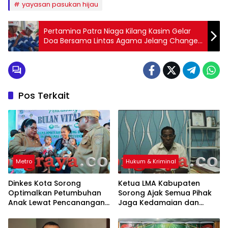
yayasan pasukan hijau
Pertamina Patra Niaga Kilang Kasim Gelar
Doa Bersama Lintas Agama Jelang Change
Out Catalyst
Pos Terkait
Metro
Hukum & Kriminal
Dinkes Kota Sorong
Ketua LMA Kabupaten
Optimalkan Petumbuhan
Sorong Ajak Semua Pihak
Anak Lewat Pencanangan
Jaga Kedamaian dan
Bulan Vitamin A
Lindungi Warga Sipil