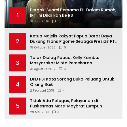
Pergoki Suami Bersama PIL Dalam Rumah,
1
IRT Ini Dilarikan ke RS
18 Juni 2019
10
Ketua Majelis Rakyat Papua Barat Daya
2
Dukung Frans Pigome Sebagai Presidir PT
Freeport Indonesia
15 Oktober 2025
9
Tolak Dialog Papua, Kelly Kambu:
3
Masyarakat Minta Pemekaran
31 Agustus 2017
6
DPD PSI Kota Sorong Buka Peluang Untuk
4
Orang Baik
2 Februari 2018
4
Tidak Ada Petugas, Pelayanan di
5
Puskesmas Mare-Maybrat Lumpuh
29 Mei 2019
3