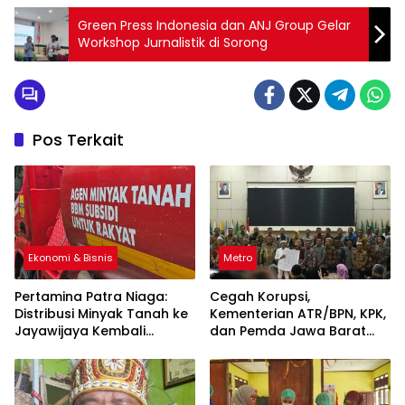
Green Press Indonesia dan ANJ Group Gelar
Workshop Jurnalistik di Sorong
Pos Terkait
Ekonomi & Bisnis
Metro
Pertamina Patra Niaga:
Cegah Korupsi,
Distribusi Minyak Tanah ke
Kementerian ATR/BPN, KPK,
Jayawijaya Kembali
dan Pemda Jawa Barat
Normal
Sepakati Kerja Sama