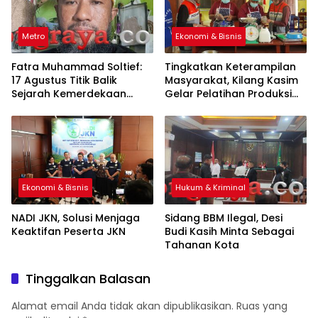
Metro
Ekonomi & Bisnis
Fatra Muhammad Soltief:
Tingkatkan Keterampilan
17 Agustus Titik Balik
Masyarakat, Kilang Kasim
Sejarah Kemerdekaan
Gelar Pelatihan Produksi
Indonesia
Pengolahan Pangan Lokal
Ekonomi & Bisnis
Hukum & Kriminal
NADI JKN, Solusi Menjaga
Sidang BBM Ilegal, Desi
Keaktifan Peserta JKN
Budi Kasih Minta Sebagai
Tahanan Kota
Tinggalkan Balasan
Alamat email Anda tidak akan dipublikasikan.
Ruas yang