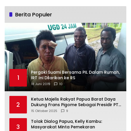
Berita Populer
Pergoki Suami Bersama PIL Dalam Rumah,
1
IRT Ini Dilarikan ke RS
18 Juni 2019
10
Ketua Majelis Rakyat Papua Barat Daya
2
Dukung Frans Pigome Sebagai Presidir PT
Freeport Indonesia
15 Oktober 2025
9
Tolak Dialog Papua, Kelly Kambu:
3
Masyarakat Minta Pemekaran