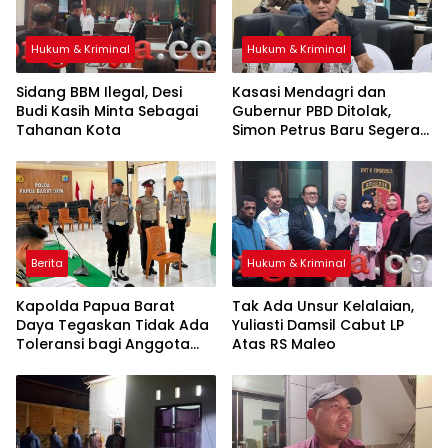
Hukum & Kriminal
Hukum & Kriminal
Sidang BBM Ilegal, Desi
Kasasi Mendagri dan
Budi Kasih Minta Sebagai
Gubernur PBD Ditolak,
Tahanan Kota
Simon Petrus Baru Segera
Dilantik
Berita
Hukum & Kriminal
Kapolda Papua Barat
Tak Ada Unsur Kelalaian,
Daya Tegaskan Tidak Ada
Yuliasti Damsil Cabut LP
Toleransi bagi Anggota
Atas RS Maleo
yang Langgar Disiplin