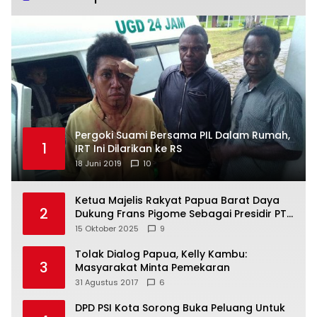
Pergoki Suami Bersama PIL Dalam Rumah,
1
IRT Ini Dilarikan ke RS
18 Juni 2019
10
Ketua Majelis Rakyat Papua Barat Daya
2
Dukung Frans Pigome Sebagai Presidir PT
Freeport Indonesia
15 Oktober 2025
9
Tolak Dialog Papua, Kelly Kambu:
3
Masyarakat Minta Pemekaran
31 Agustus 2017
6
DPD PSI Kota Sorong Buka Peluang Untuk