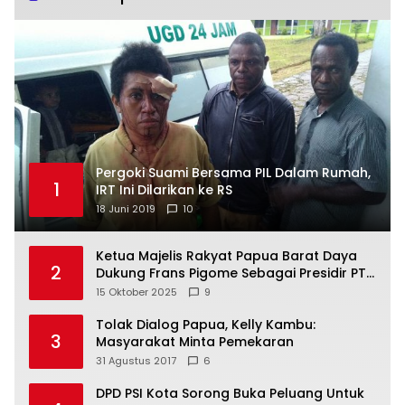
Pergoki Suami Bersama PIL Dalam Rumah,
1
IRT Ini Dilarikan ke RS
18 Juni 2019
10
Ketua Majelis Rakyat Papua Barat Daya
2
Dukung Frans Pigome Sebagai Presidir PT
Freeport Indonesia
15 Oktober 2025
9
Tolak Dialog Papua, Kelly Kambu:
3
Masyarakat Minta Pemekaran
31 Agustus 2017
6
DPD PSI Kota Sorong Buka Peluang Untuk