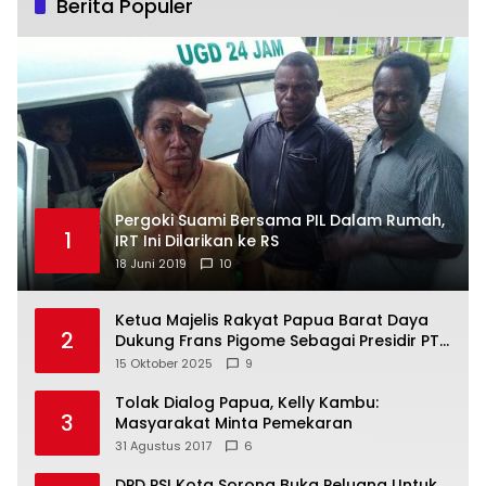
Berita Populer
Pergoki Suami Bersama PIL Dalam Rumah,
1
IRT Ini Dilarikan ke RS
18 Juni 2019
10
Ketua Majelis Rakyat Papua Barat Daya
2
Dukung Frans Pigome Sebagai Presidir PT
Freeport Indonesia
15 Oktober 2025
9
Tolak Dialog Papua, Kelly Kambu:
3
Masyarakat Minta Pemekaran
31 Agustus 2017
6
DPD PSI Kota Sorong Buka Peluang Untuk