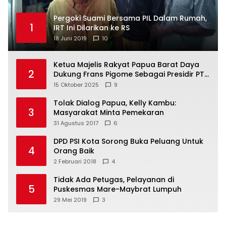
Pergoki Suami Bersama PIL Dalam Rumah,
1
IRT Ini Dilarikan ke RS
18 Juni 2019
10
Ketua Majelis Rakyat Papua Barat Daya
2
Dukung Frans Pigome Sebagai Presidir PT
Freeport Indonesia
15 Oktober 2025
9
Tolak Dialog Papua, Kelly Kambu:
3
Masyarakat Minta Pemekaran
31 Agustus 2017
6
DPD PSI Kota Sorong Buka Peluang Untuk
4
Orang Baik
2 Februari 2018
4
Tidak Ada Petugas, Pelayanan di
5
Puskesmas Mare-Maybrat Lumpuh
29 Mei 2019
3