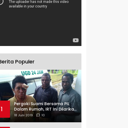
Berita Populer
Pergoki Suami Bersama PIL
1
Dalam Rumah, IRT Ini Dilarikan
ke RS
18 Juni 2019
10