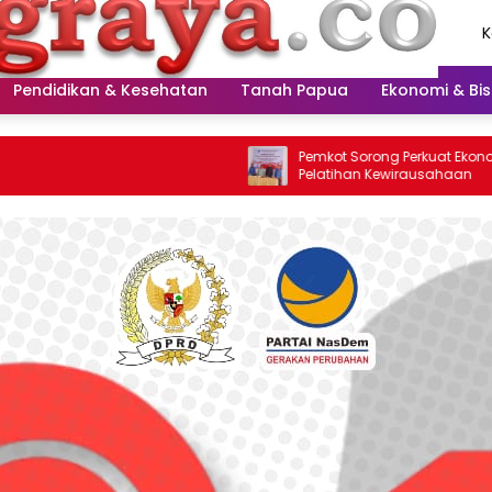
K
A
2
Pendidikan & Kesehatan
Tanah Papua
Ekonomi & Bis
Pemkot Sorong Perkuat Ekonomi Melalui
Pelatihan Kewirausahaan