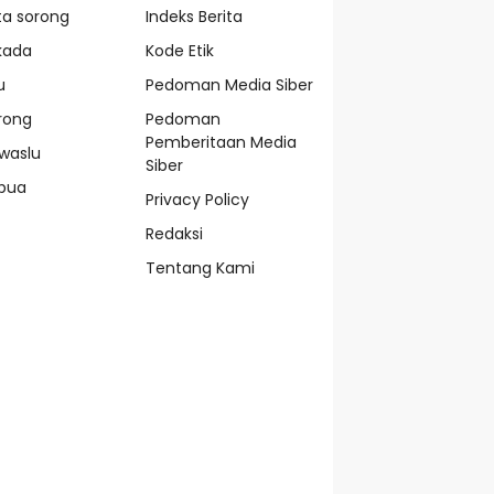
ta sorong
Indeks Berita
lkada
Kode Etik
u
Pedoman Media Siber
rong
Pedoman
Pemberitaan Media
waslu
Siber
pua
Privacy Policy
Redaksi
Tentang Kami