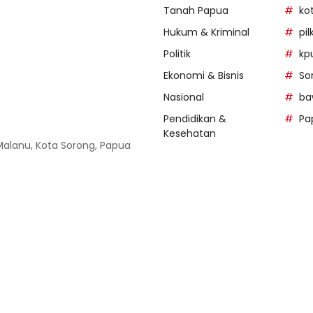
Tanah Papua
ko
Hukum & Kriminal
pi
Politik
kp
Ekonomi & Bisnis
So
Nasional
ba
Pendidikan &
Pa
Kesehatan
 Malanu, Kota Sorong, Papua