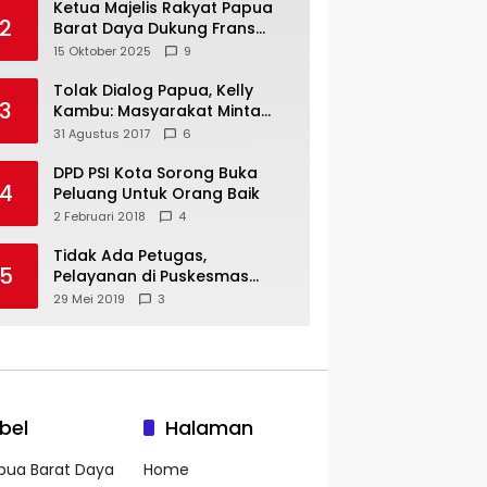
Ketua Majelis Rakyat Papua
2
Barat Daya Dukung Frans
Pigome Sebagai Presidir PT
15 Oktober 2025
9
Freeport Indonesia
Tolak Dialog Papua, Kelly
3
Kambu: Masyarakat Minta
Pemekaran
31 Agustus 2017
6
DPD PSI Kota Sorong Buka
4
Peluang Untuk Orang Baik
2 Februari 2018
4
Tidak Ada Petugas,
5
Pelayanan di Puskesmas
Mare-Maybrat Lumpuh
29 Mei 2019
3
bel
Halaman
pua Barat Daya
Home