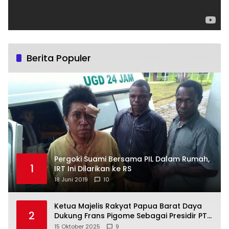
Berita Populer
Pergoki Suami Bersama PIL Dalam Rumah,
1
IRT Ini Dilarikan ke RS
18 Juni 2019
10
Ketua Majelis Rakyat Papua Barat Daya
2
Dukung Frans Pigome Sebagai Presidir PT
Freeport Indonesia
15 Oktober 2025
9