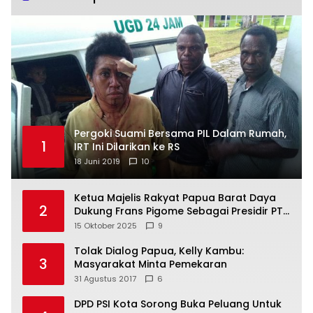
Pergoki Suami Bersama PIL Dalam Rumah,
1
IRT Ini Dilarikan ke RS
18 Juni 2019
10
Ketua Majelis Rakyat Papua Barat Daya
2
Dukung Frans Pigome Sebagai Presidir PT
Freeport Indonesia
15 Oktober 2025
9
Tolak Dialog Papua, Kelly Kambu:
3
Masyarakat Minta Pemekaran
31 Agustus 2017
6
DPD PSI Kota Sorong Buka Peluang Untuk