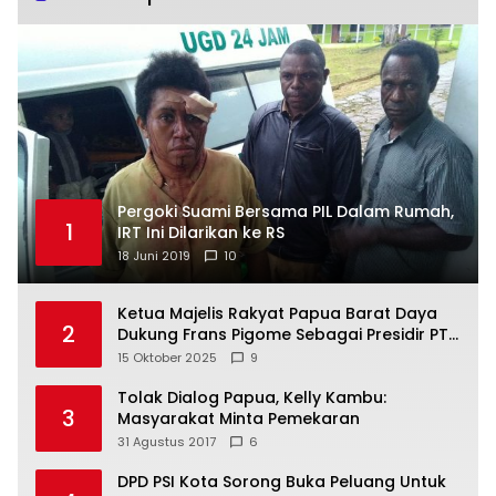
Pergoki Suami Bersama PIL Dalam Rumah,
1
IRT Ini Dilarikan ke RS
18 Juni 2019
10
Ketua Majelis Rakyat Papua Barat Daya
2
Dukung Frans Pigome Sebagai Presidir PT
Freeport Indonesia
15 Oktober 2025
9
Tolak Dialog Papua, Kelly Kambu:
3
Masyarakat Minta Pemekaran
31 Agustus 2017
6
DPD PSI Kota Sorong Buka Peluang Untuk