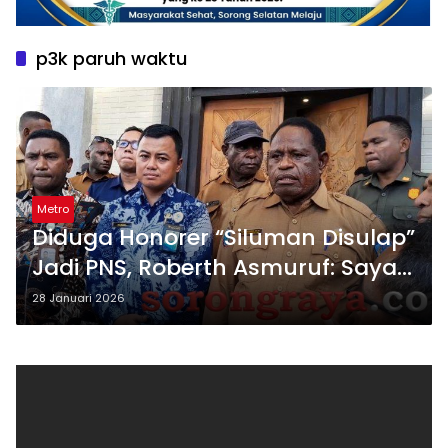
p3k paruh waktu
Metro
Diduga Honorer “Siluman Disulap”
Jadi PNS, Roberth Asmuruf: Saya
Tidak Komentar Itu
28 Januari 2026