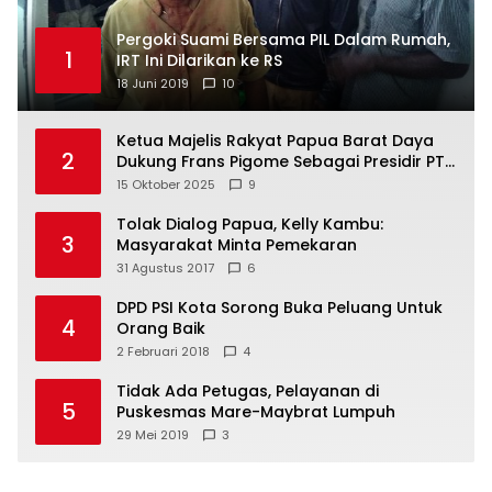
Pergoki Suami Bersama PIL Dalam Rumah,
1
IRT Ini Dilarikan ke RS
18 Juni 2019
10
Ketua Majelis Rakyat Papua Barat Daya
2
Dukung Frans Pigome Sebagai Presidir PT
Freeport Indonesia
15 Oktober 2025
9
Tolak Dialog Papua, Kelly Kambu:
3
Masyarakat Minta Pemekaran
31 Agustus 2017
6
DPD PSI Kota Sorong Buka Peluang Untuk
4
Orang Baik
2 Februari 2018
4
Tidak Ada Petugas, Pelayanan di
5
Puskesmas Mare-Maybrat Lumpuh
29 Mei 2019
3