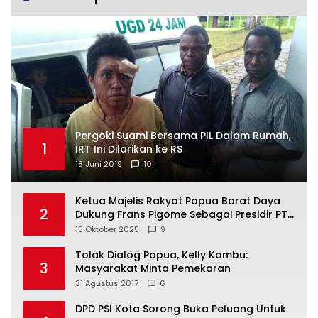
Pergoki Suami Bersama PIL Dalam Rumah,
1
IRT Ini Dilarikan ke RS
18 Juni 2019
10
Ketua Majelis Rakyat Papua Barat Daya
2
Dukung Frans Pigome Sebagai Presidir PT
Freeport Indonesia
15 Oktober 2025
9
Tolak Dialog Papua, Kelly Kambu:
3
Masyarakat Minta Pemekaran
31 Agustus 2017
6
DPD PSI Kota Sorong Buka Peluang Untuk