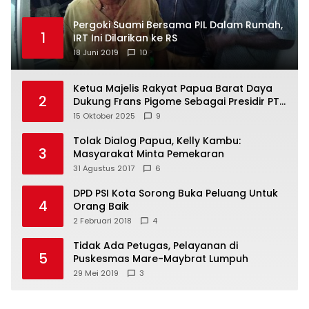
Pergoki Suami Bersama PIL Dalam Rumah,
1
IRT Ini Dilarikan ke RS
18 Juni 2019
10
Ketua Majelis Rakyat Papua Barat Daya
2
Dukung Frans Pigome Sebagai Presidir PT
Freeport Indonesia
15 Oktober 2025
9
Tolak Dialog Papua, Kelly Kambu:
3
Masyarakat Minta Pemekaran
31 Agustus 2017
6
DPD PSI Kota Sorong Buka Peluang Untuk
4
Orang Baik
2 Februari 2018
4
Tidak Ada Petugas, Pelayanan di
5
Puskesmas Mare-Maybrat Lumpuh
29 Mei 2019
3