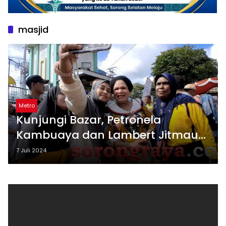
masjid
Metro
Kunjungi Bazar, Petronela
Kambuaya dan Lambert Jitmau
Disambut Ribuan Manusia
7 Juli 2024