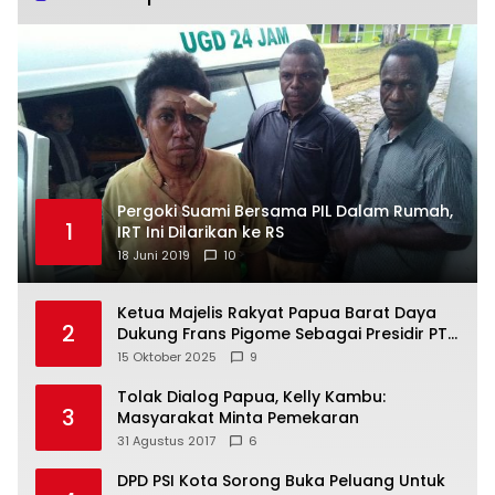
Pergoki Suami Bersama PIL Dalam Rumah,
1
IRT Ini Dilarikan ke RS
18 Juni 2019
10
Ketua Majelis Rakyat Papua Barat Daya
2
Dukung Frans Pigome Sebagai Presidir PT
Freeport Indonesia
15 Oktober 2025
9
Tolak Dialog Papua, Kelly Kambu:
3
Masyarakat Minta Pemekaran
31 Agustus 2017
6
DPD PSI Kota Sorong Buka Peluang Untuk