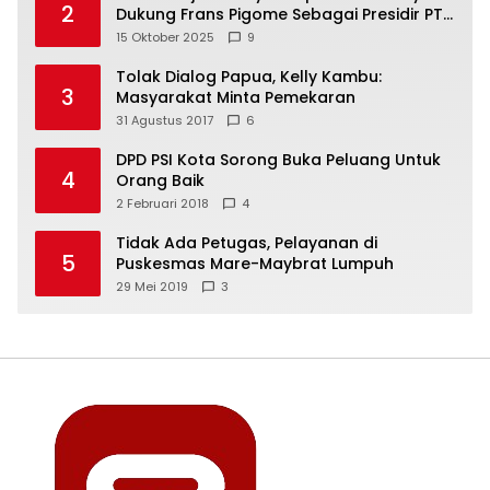
2
Dukung Frans Pigome Sebagai Presidir PT
Freeport Indonesia
15 Oktober 2025
9
Tolak Dialog Papua, Kelly Kambu:
3
Masyarakat Minta Pemekaran
31 Agustus 2017
6
DPD PSI Kota Sorong Buka Peluang Untuk
4
Orang Baik
2 Februari 2018
4
Tidak Ada Petugas, Pelayanan di
5
Puskesmas Mare-Maybrat Lumpuh
29 Mei 2019
3