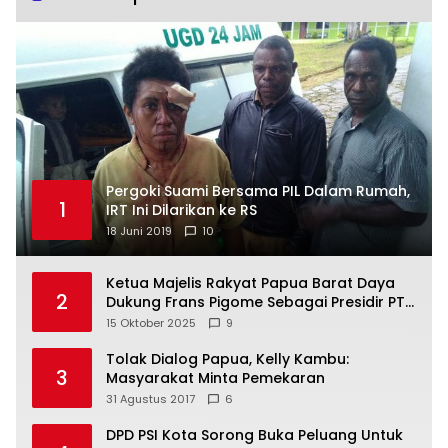
Pergoki Suami Bersama PIL Dalam Rumah,
1
IRT Ini Dilarikan ke RS
18 Juni 2019
10
Ketua Majelis Rakyat Papua Barat Daya
2
Dukung Frans Pigome Sebagai Presidir PT
Freeport Indonesia
15 Oktober 2025
9
Tolak Dialog Papua, Kelly Kambu:
3
Masyarakat Minta Pemekaran
31 Agustus 2017
6
DPD PSI Kota Sorong Buka Peluang Untuk