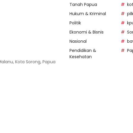
Tanah Papua
ko
Hukum & Kriminal
pi
Politik
kp
Ekonomi & Bisnis
So
Nasional
ba
Pendidikan &
Pa
Kesehatan
 Malanu, Kota Sorong, Papua