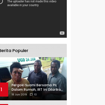
Berita Populer
Pergoki Suami Bersama PIL
1
Dalam Rumah, IRT Ini Dilarikan
ke RS
18 Juni 2019
10