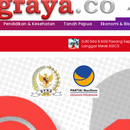
J
A
2
Pendidikan & Kesehatan
Tanah Papua
Ekonomi & Bis
DJKI Sita 9.609 Pasang Sepatu Diduga
Langgar Merek ASICS