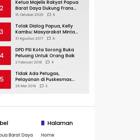
Ketua Majelis Rakyat Papua
2
Barat Daya Dukung Frans
Pigome Sebagai Presidir PT
15 Oktober 2025
9
Freeport Indonesia
Tolak Dialog Papua, Kelly
3
Kambu: Masyarakat Minta
Pemekaran
31 Agustus 2017
6
DPD PSI Kota Sorong Buka
4
Peluang Untuk Orang Baik
2 Februari 2018
4
Tidak Ada Petugas,
5
Pelayanan di Puskesmas
Mare-Maybrat Lumpuh
29 Mei 2019
3
bel
Halaman
pua Barat Daya
Home