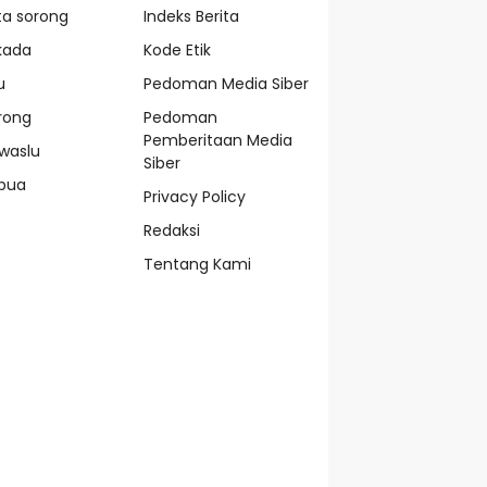
ta sorong
Indeks Berita
lkada
Kode Etik
u
Pedoman Media Siber
rong
Pedoman
Pemberitaan Media
waslu
Siber
pua
Privacy Policy
Redaksi
Tentang Kami