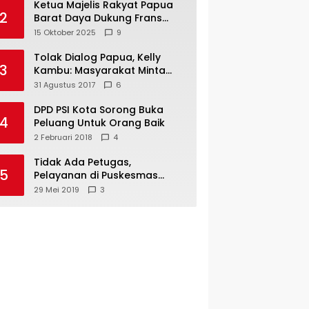
Ketua Majelis Rakyat Papua
2
Barat Daya Dukung Frans
Pigome Sebagai Presidir PT
15 Oktober 2025
9
Freeport Indonesia
Tolak Dialog Papua, Kelly
3
Kambu: Masyarakat Minta
Pemekaran
31 Agustus 2017
6
DPD PSI Kota Sorong Buka
4
Peluang Untuk Orang Baik
2 Februari 2018
4
Tidak Ada Petugas,
5
Pelayanan di Puskesmas
Mare-Maybrat Lumpuh
29 Mei 2019
3