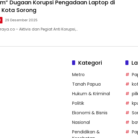
ium” Dugaan Korupsi Pengadaan Laptop di
 Kota Sorong
l
29 Desember 2025
ya.co – Aktivis dan Pegiat Anti Korupsi,…
Kategori
La
Metro
Pa
Tanah Papua
ko
Hukum & Kriminal
pi
Politik
kp
Ekonomi & Bisnis
So
Nasional
ba
Pendidikan &
Pa