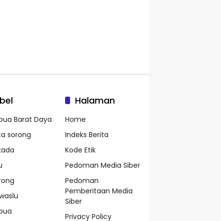
bel
Halaman
pua Barat Daya
Home
ta sorong
Indeks Berita
lkada
Kode Etik
u
Pedoman Media Siber
rong
Pedoman
Pemberitaan Media
waslu
Siber
pua
Privacy Policy