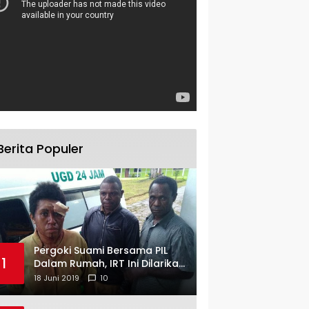
Berita Populer
Pergoki Suami Bersama PIL
1
Dalam Rumah, IRT Ini Dilarikan
ke RS
18 Juni 2019
10