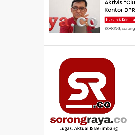
Aktivis “C
Kantor DPR
Hukum & Krimina
SORONG, sorongra