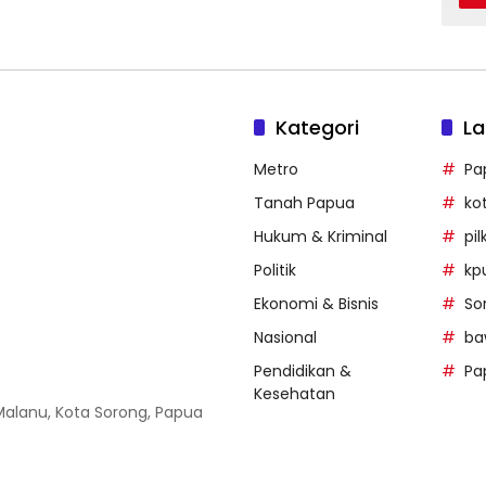
Kategori
La
Metro
Pa
Tanah Papua
ko
Hukum & Kriminal
pi
Politik
kp
Ekonomi & Bisnis
So
Nasional
ba
Pendidikan &
Pa
Kesehatan
 Malanu, Kota Sorong, Papua