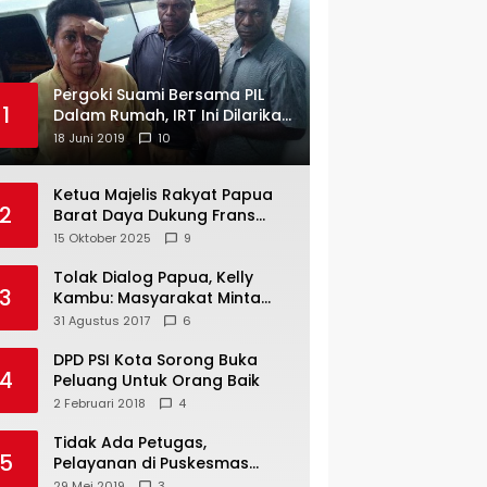
Pergoki Suami Bersama PIL
1
Dalam Rumah, IRT Ini Dilarikan
ke RS
18 Juni 2019
10
Ketua Majelis Rakyat Papua
2
Barat Daya Dukung Frans
Pigome Sebagai Presidir PT
15 Oktober 2025
9
Freeport Indonesia
Tolak Dialog Papua, Kelly
3
Kambu: Masyarakat Minta
Pemekaran
31 Agustus 2017
6
DPD PSI Kota Sorong Buka
4
Peluang Untuk Orang Baik
2 Februari 2018
4
Tidak Ada Petugas,
5
Pelayanan di Puskesmas
Mare-Maybrat Lumpuh
29 Mei 2019
3