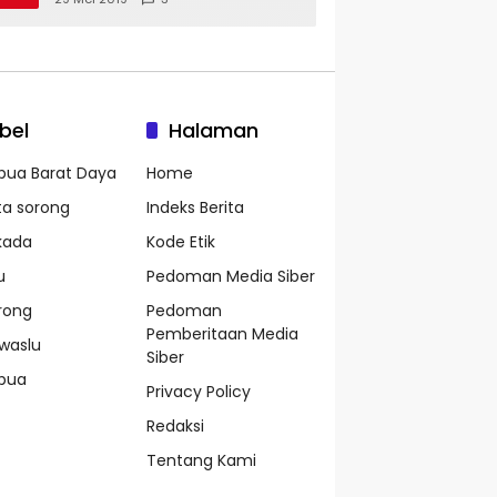
bel
Halaman
pua Barat Daya
Home
ta sorong
Indeks Berita
lkada
Kode Etik
u
Pedoman Media Siber
rong
Pedoman
Pemberitaan Media
waslu
Siber
pua
Privacy Policy
Redaksi
Tentang Kami