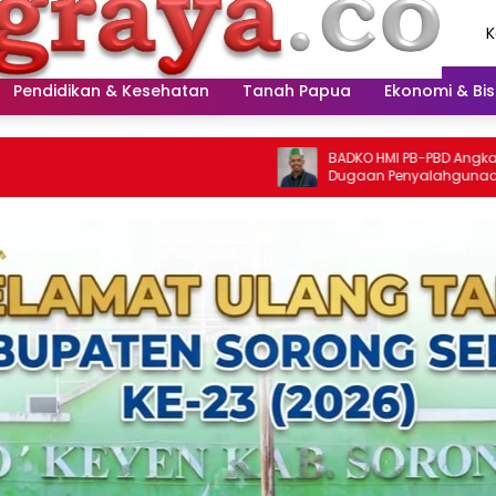
K
A
2
Pendidikan & Kesehatan
Tanah Papua
Ekonomi & Bis
BADKO HMI PB-PBD Angkat Bicara Terka
Dugaan Penyalahgunaan Praktik Sha
Finning