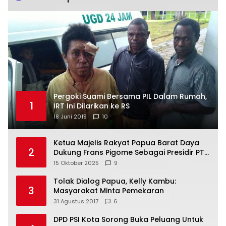
Pergoki Suami Bersama PIL Dalam Rumah,
1
IRT Ini Dilarikan ke RS
18 Juni 2019
10
Ketua Majelis Rakyat Papua Barat Daya
2
Dukung Frans Pigome Sebagai Presidir PT
Freeport Indonesia
15 Oktober 2025
9
Tolak Dialog Papua, Kelly Kambu:
3
Masyarakat Minta Pemekaran
31 Agustus 2017
6
DPD PSI Kota Sorong Buka Peluang Untuk