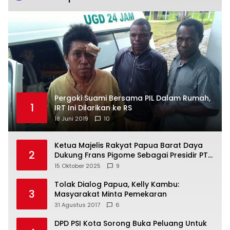
Pergoki Suami Bersama PIL Dalam Rumah,
1
IRT Ini Dilarikan ke RS
18 Juni 2019
10
Ketua Majelis Rakyat Papua Barat Daya
2
Dukung Frans Pigome Sebagai Presidir PT
Freeport Indonesia
15 Oktober 2025
9
Tolak Dialog Papua, Kelly Kambu:
3
Masyarakat Minta Pemekaran
31 Agustus 2017
6
DPD PSI Kota Sorong Buka Peluang Untuk