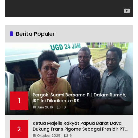
Berita Populer
Pergoki Suami Bersama PIL Dalam Rumah,
1
IRT Ini Dilarikan ke RS
18 Juni 2019
10
Ketua Majelis Rakyat Papua Barat Daya
2
Dukung Frans Pigome Sebagai Presidir PT
Freeport Indonesia
15 Oktober 2025
9