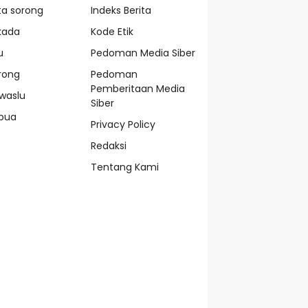
ta sorong
Indeks Berita
lkada
Kode Etik
u
Pedoman Media Siber
rong
Pedoman
Pemberitaan Media
waslu
Siber
pua
Privacy Policy
Redaksi
Tentang Kami