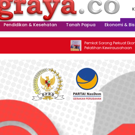
K
A
2
Pendidikan & Kesehatan
Tanah Papua
Ekonomi & Bis
Pemkot Sorong Perkuat Ekonomi Melalui
Pelatihan Kewirausahaan