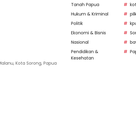
Tanah Papua
ko
Hukum & Kriminal
pi
Politik
kp
Ekonomi & Bisnis
So
Nasional
ba
Pendidikan &
Pa
Kesehatan
 Malanu, Kota Sorong, Papua