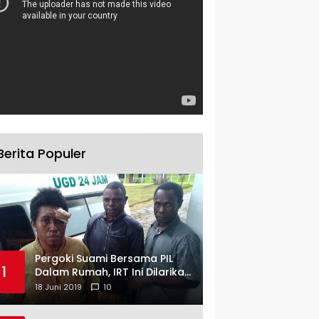
Berita Populer
Pergoki Suami Bersama PIL
1
Dalam Rumah, IRT Ini Dilarikan
ke RS
18 Juni 2019
10