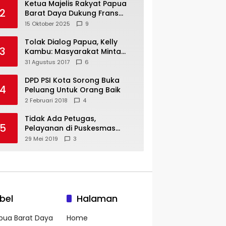
Ketua Majelis Rakyat Papua
2
Barat Daya Dukung Frans
Pigome Sebagai Presidir PT
15 Oktober 2025
9
Freeport Indonesia
Tolak Dialog Papua, Kelly
3
Kambu: Masyarakat Minta
Pemekaran
31 Agustus 2017
6
DPD PSI Kota Sorong Buka
4
Peluang Untuk Orang Baik
2 Februari 2018
4
Tidak Ada Petugas,
5
Pelayanan di Puskesmas
Mare-Maybrat Lumpuh
29 Mei 2019
3
bel
Halaman
pua Barat Daya
Home