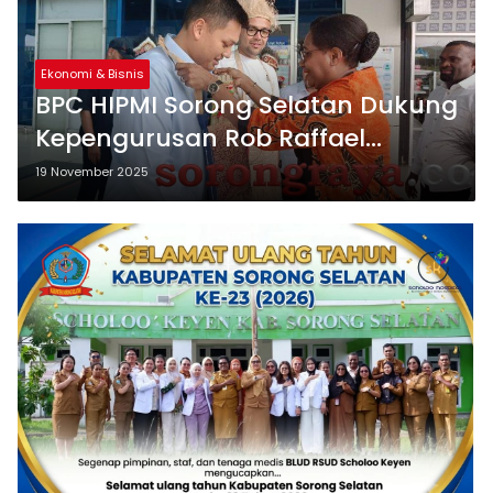
Ekonomi & Bisnis
BPC HIPMI Sorong Selatan Dukung
Kepengurusan Rob Raffael
Kardinal
19 November 2025