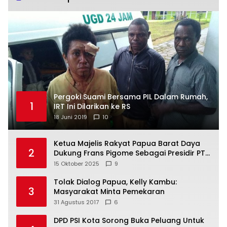
Pergoki Suami Bersama PIL Dalam Rumah,
1
IRT Ini Dilarikan ke RS
18 Juni 2019
10
Ketua Majelis Rakyat Papua Barat Daya
2
Dukung Frans Pigome Sebagai Presidir PT
Freeport Indonesia
15 Oktober 2025
9
Tolak Dialog Papua, Kelly Kambu:
3
Masyarakat Minta Pemekaran
31 Agustus 2017
6
DPD PSI Kota Sorong Buka Peluang Untuk