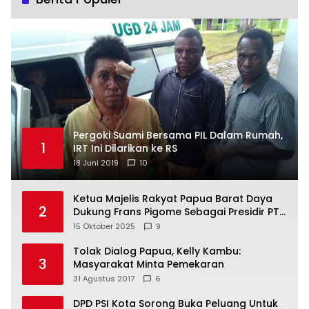
Pergoki Suami Bersama PIL Dalam Rumah,
1
IRT Ini Dilarikan ke RS
18 Juni 2019
10
Ketua Majelis Rakyat Papua Barat Daya
2
Dukung Frans Pigome Sebagai Presidir PT
Freeport Indonesia
15 Oktober 2025
9
Tolak Dialog Papua, Kelly Kambu:
3
Masyarakat Minta Pemekaran
31 Agustus 2017
6
DPD PSI Kota Sorong Buka Peluang Untuk