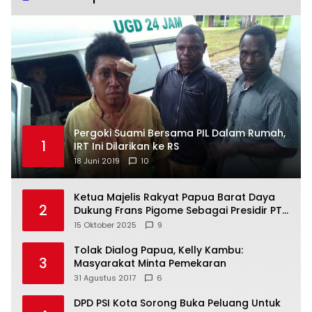
Pergoki Suami Bersama PIL Dalam Rumah,
1
IRT Ini Dilarikan ke RS
18 Juni 2019
10
Ketua Majelis Rakyat Papua Barat Daya
2
Dukung Frans Pigome Sebagai Presidir PT
Freeport Indonesia
15 Oktober 2025
9
Tolak Dialog Papua, Kelly Kambu:
3
Masyarakat Minta Pemekaran
31 Agustus 2017
6
DPD PSI Kota Sorong Buka Peluang Untuk