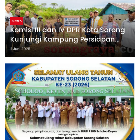
Metro
Komisi III dan IV DPR Kota Sorong
Kunjungi Kampung Persiapan
AYAME
4 Juni 2025