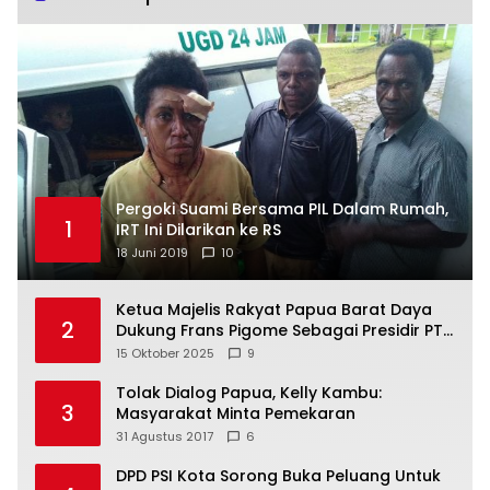
Pergoki Suami Bersama PIL Dalam Rumah,
1
IRT Ini Dilarikan ke RS
18 Juni 2019
10
Ketua Majelis Rakyat Papua Barat Daya
2
Dukung Frans Pigome Sebagai Presidir PT
Freeport Indonesia
15 Oktober 2025
9
Tolak Dialog Papua, Kelly Kambu:
3
Masyarakat Minta Pemekaran
31 Agustus 2017
6
DPD PSI Kota Sorong Buka Peluang Untuk