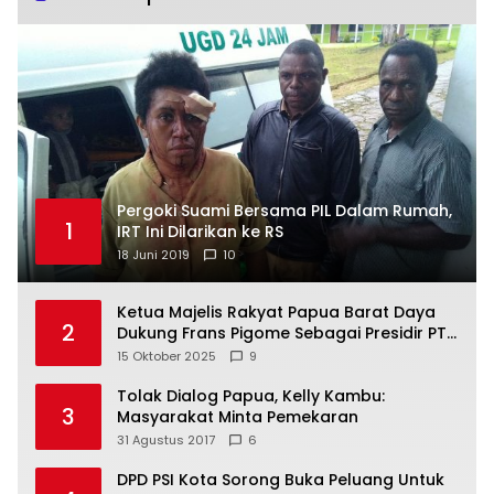
Pergoki Suami Bersama PIL Dalam Rumah,
1
IRT Ini Dilarikan ke RS
18 Juni 2019
10
Ketua Majelis Rakyat Papua Barat Daya
2
Dukung Frans Pigome Sebagai Presidir PT
Freeport Indonesia
15 Oktober 2025
9
Tolak Dialog Papua, Kelly Kambu:
3
Masyarakat Minta Pemekaran
31 Agustus 2017
6
DPD PSI Kota Sorong Buka Peluang Untuk